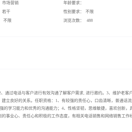
：
市场营销
年龄要求：
：
若干
性别要求：
不限
：
不限
浏览次数：
488
2、通过电话与客户进行有效沟通了解客户需求, 进行邀约。3、维护老客
，建立良好的关系。任职资格：1、有较强的责任心，口齿清晰，普通话流
较强的学习能力和优秀的沟通能力；4、性格坚韧，思维敏捷，喜欢创新，
烈的事业心、责任心和积极的工作态度，有相关电话销售和网络销售工作