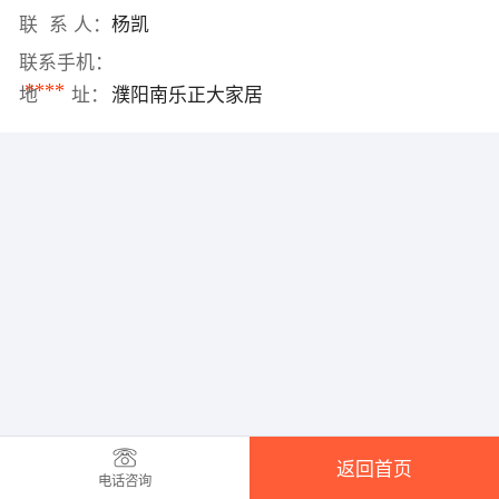
联 系 人：
杨凯
联系手机：
****
地 址：
濮阳南乐正大家居
返回首页
电话咨询